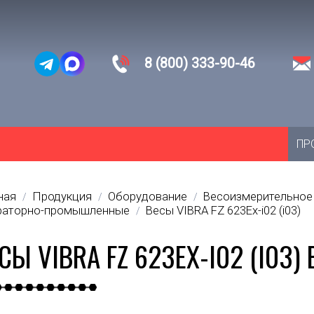
8 (800) 333-90-46
ПР
ная
Продукция
Оборудование
Весоизмерительное
/
/
/
раторно-промышленные
Весы VIBRA FZ 623Ex-i02 (i03)
/
СЫ VIBRA FZ 623EX-I02 (I03)