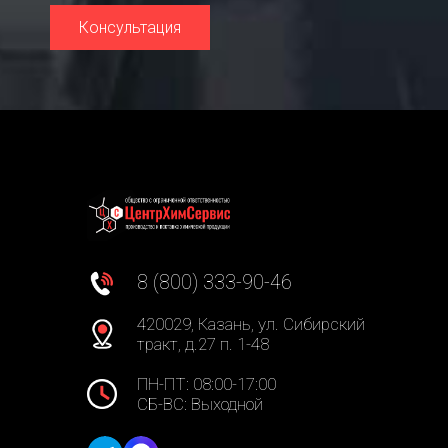
Консультация
8 (800) 333-90-46
420029, Казань, ул. Сибирский
тракт, д.27 п. 1-48
ПН-ПТ: 08:00-17:00
СБ-ВС: Выходной