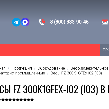
8 (800) 333-90-46
ПР
ная
Продукция
Оборудование
Весоизмерительное
/
/
/
раторно-промышленные
Весы FZ 300K1GFEx-i02 (i03)
/
СЫ FZ 300K1GFEX-I02 (I03) В