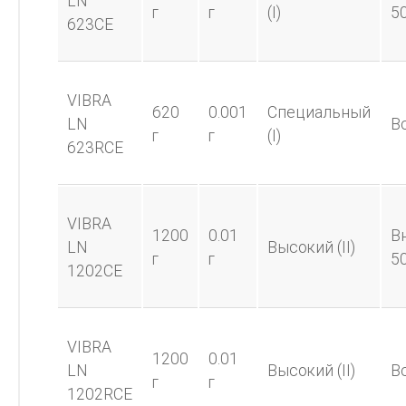
LN
г
г
(I)
5
623CE
VIBRA
620
0.001
Специальный
LN
В
г
г
(I)
623RCE
VIBRA
1200
0.01
В
LN
Высокий (II)
г
г
5
1202CE
VIBRA
1200
0.01
LN
Высокий (II)
В
г
г
1202RCE