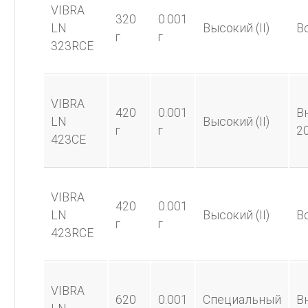
VIBRA
320
0.001
LN
Высокий (II)
В
г
г
323RCE
VIBRA
420
0.001
В
LN
Высокий (II)
г
г
2
423CE
VIBRA
420
0.001
LN
Высокий (II)
В
г
г
423RCE
VIBRA
620
0.001
Специальный
В