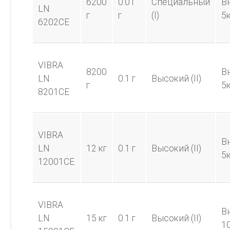
6200
0.01
Специальный
В
LN
г
г
(I)
5к
6202CE
VIBRA
8200
В
LN
0.1 г
Высокий (II)
г
5к
8201CE
VIBRA
В
LN
12 кг
0.1 г
Высокий (II)
5к
12001CE
VIBRA
В
LN
15 кг
0.1 г
Высокий (II)
1