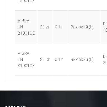
15001CE
VIBRA
В
LN
21 кг
0.1 г
Высокий (II)
1
21001CE
VIBRA
В
LN
31 кг
0.1 г
Высокий (II)
2
31001CE