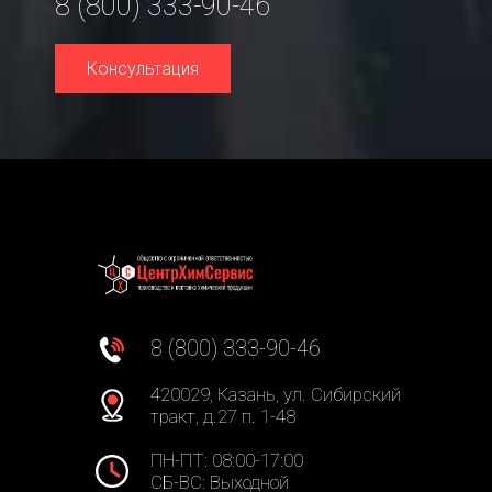
8 (800) 333-90-46
Консультация
8 (800) 333-90-46
420029, Казань, ул. Сибирский
тракт, д.27 п. 1-48
ПН-ПТ: 08:00-17:00
СБ-ВС: Выходной