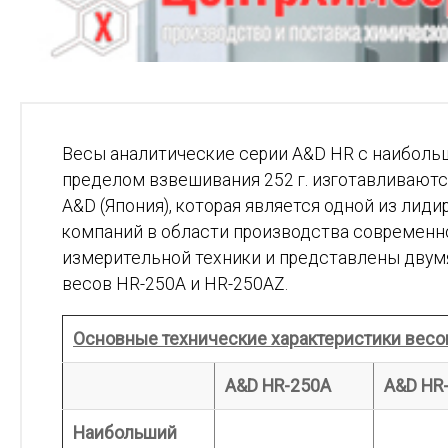
Весы аналитические серии A&D HR с наибол
пределом взвешивания 252 г. изготавливают
A&D (Япония), которая является одной из лид
компаний в области производства современн
измерительной техники и представлены двум
весов HR-250A и HR-250AZ.
Основные технические характеристики весо
A&
D
HR-250
A
A&
D
HR
Наибольший