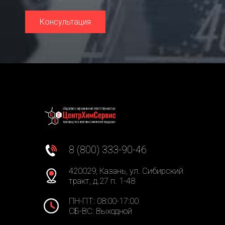
Консультация
8 (800) 333-90-46
420029, Казань, ул. Сибирский
тракт, д.27 п. 1-48
ПН-ПТ: 08:00-17:00
СБ-ВС: Выходной