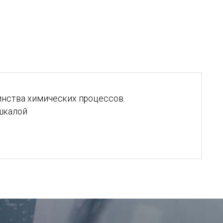
инства химических процессов.
 шкалой