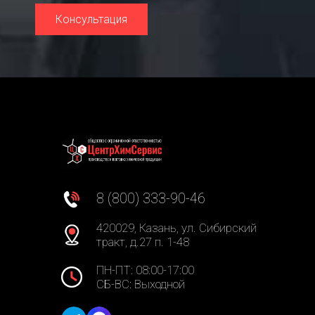
Консультация
8 (800) 333-90-46
420029, Казань, ул. Сибирский
тракт, д.27 п. 1-48
ПН-ПТ: 08:00-17:00
СБ-ВС: Выходной