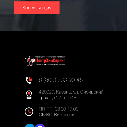
Консультация
8 (800) 333-90-46
420029, Казань, ул. Сибирский
тракт, д.27 п. 1-48
ПН-ПТ: 08:00-17:00
СБ-ВС: Выходной